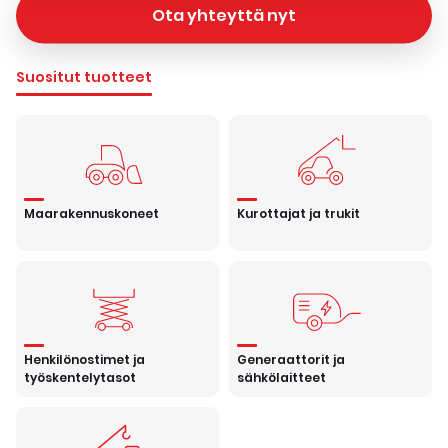
Ota yhteyttä nyt
Suositut tuotteet
Maarakennuskoneet
Kurottajat ja trukit
Henkilönostimet ja
Generaattorit ja
työskentelytasot
sähkölaitteet