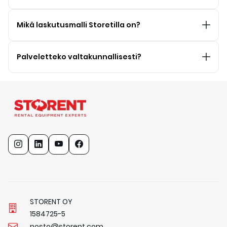
Mikä laskutusmalli Storetilla on?
Palveletteko valtakunnallisesti?
STORENT OY
1
5
8
4
7
2
5
-
5
nosto@storent.com