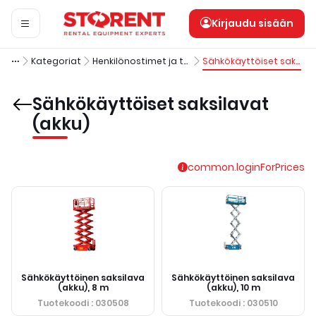
Kirjaudu sisään
Kategoriat
Henkilönostimet ja työskentelytasot
Sähkökäyttöiset saksilavat (akku)
Sähkökäyttöiset saksilavat
(akku)
common.loginForPrices
Sähkökäyttöinen saksilava
Sähkökäyttöinen saksilava
(akku), 8 m
(akku), 10 m
Tuotekoodi
: 030508
Tuotekoodi
: 030510