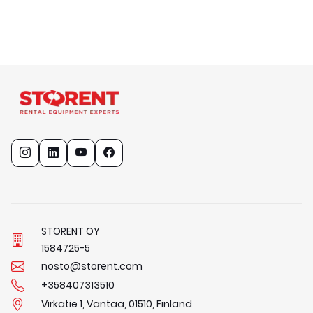
STORENT OY
1
5
8
4
7
2
5
-
5
nosto@storent.com
+358407313510
Virkatie 1, Vantaa, 01510, Finland