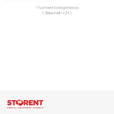
1
Tuotteet kategoriassa
Sivu
1
of -> /
1