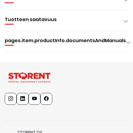
Tuotteen saatavuus
pages.item.productInfo.documentsAndManuals
STORENT OY