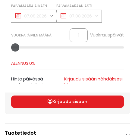
PÄIVÄMÄÄRÄ ALKAEN
PÄIVÄMÄÄRÄÄN ASTI
Vuokrauspäivät
VUOKRAPÄIVIEN MÄÄRÄ
ALENNUS
0%
Hinta päivässä
Kirjaudu sisään nähdäksesi
vuokrapäivillesi
hinnat
Kokonaishinta
(
alv 0
Kirjaudu sisään nähdäksesi
Kirjaudu sisään
%
)
hinnat
Tuotetiedot