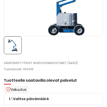
SÄHKÖKÄYTTÖISET NIVELPUOMINOSTIMET (AKKU)
Tuotekoodi
:
032413
Tuotteelle saatavilla olevat palvelut
Vakuutus
1
/
2
Valitse päivämäärä