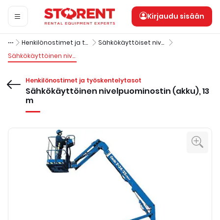
Kirjaudu sisään
Henkilönostimet ja työskentelytasot
Sähkökäyttöiset nivelpuominostimet (akku)
Sähkökäyttöinen nivelpuominostin (akku), 13 m
Henkilönostimet ja työskentelytasot
Sähkökäyttöinen nivelpuominostin (akku), 13
m